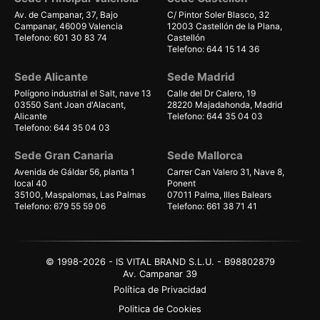
Av. de Campanar, 37, Bajo
C/ Pintor Soler Blasco, 32
Campanar, 46009 Valencia
12003 Castellón de la Plana,
Telefono: 601 30 83 74
Castellón
Telefono: 644 15 14 36
Sede Alicante
Sede Madrid
Polígono industrial el Salt, nave 13
Calle del Dr Calero, 19
03550 Sant Joan d'Alacant,
28220 Majadahonda, Madrid
Alicante
Telefono: 644 35 04 03
Telefono: 644 35 04 03
Sede Gran Canaria
Sede Mallorca
Avenida de Gáldar 56, planta 1
Carrer Can Valero 31, Nave 8,
local 40
Ponent
35100, Maspalomas, Las Palmas
07011 Palma, Illes Balears
Telefono: 679 55 59 06
Telefono: 661 38 71 41
© 1998-2026 - IS VITAL BRAND S.L.U. - B98802879
Av. Campanar 39
Política de Privacidad
Politica de Cookies