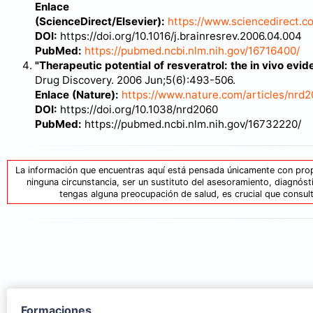
Enlace
(ScienceDirect/Elsevier):
https://www.sciencedirect.c
DOI:
https://doi.org/10.1016/j.brainresrev.2006.04.004
PubMed:
https://pubmed.ncbi.nlm.nih.gov/16716400/
"Therapeutic potential of resveratrol: the in vivo evid
Drug Discovery. 2006 Jun;5(6):493-506.
Enlace (Nature):
https://www.nature.com/articles/nrd
DOI:
https://doi.org/10.1038/nrd2060
PubMed:
https://pubmed.ncbi.nlm.nih.gov/16732220/
La información que encuentras aquí está pensada únicamente con prop
ninguna circunstancia, ser un sustituto del asesoramiento, diagnós
tengas alguna preocupación de salud, es crucial que consulte
Formaciones