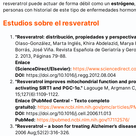
resveratrol puede actuar de forma débil como un
estrógeno
personas con historial de este tipo de enfermedades hormo
Estudios sobre el resveratrol
"Resveratrol: distribución, propiedades y perspectiva
Olaso-González, Marta Inglés, Khira Abdelazid, Marya 
Borrás, José Viña. Revista Española de Geriatría y Gero
2. 2013, Páginas 79-88.
Enlace
(ScienceDirect/Elsevier):
https://www.sciencedirect.c
DOI:
https://doi.org/10.1016/j.regg.2012.08.004
"Resveratrol improves mitochondrial function and pr
activating SIRT1 and PGC-1α."
Lagouge M, Argmann C, G
15;127(6):1109-1122.
Enlace (PubMed Central - Texto completo
gratuito):
https://www.ncbi.nlm.nih.gov/pmc/articles/
DOI:
https://doi.org/10.1016/j.cell.2006.11.013
PubMed:
https://pubmed.ncbi.nlm.nih.gov/17112576/
"Resveratrol – a boon for treating Alzheimer’s diseas
2006 Aug;52(2):316-326.