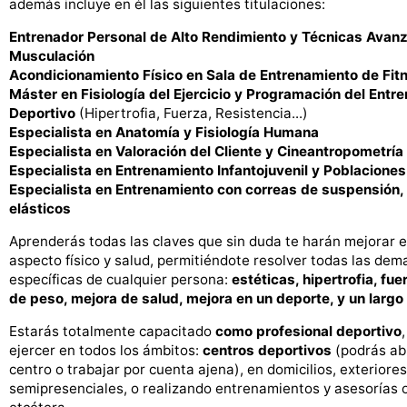
además incluye en él las siguientes titulaciones:
Entrenador Personal de Alto Rendimiento y Técnicas Avan
Musculación
Acondicionamiento Físico en Sala de Entrenamiento de Fit
Máster en Fisiología del Ejercicio y Programación del Entr
Deportivo
(Hipertrofia, Fuerza, Resistencia...)
Especialista en Anatomía y Fisiología Humana
Especialista en Valoración del Cliente y Cineantropometría
Especialista en Entrenamiento Infantojuvenil y Poblacione
Especialista en Entrenamiento con correas de suspensión, 
elásticos
Aprenderás todas las claves que sin duda te harán mejorar e
aspecto físico y salud, permitiéndote resolver todas las de
específicas de cualquier persona:
estéticas, hipertrofia, fue
de peso, mejora de salud, mejora en un deporte, y un largo
Estarás totalmente capacitado
como profesional deportivo
ejercer en todos los ámbitos:
centros deportivos
(podrás abr
centro o trabajar por cuenta ajena), en domicilios, exteriore
semipresenciales, o realizando entrenamientos y asesorías o