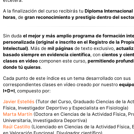
etcétera.
A la finalización del curso recibirás tu
Diploma Internacional
horas
, de
gran reconocimiento y prestigio dentro del secto
Sin duda
el mejor y más amplio programa de formación
int
personalizada (original e inscrito en el Registro de la Prop
Intelectual)
. Más de
mil páginas
de texto exclusivo,
actuali
basado siempre en evidencia científica
, con
cientos y cien
clases en video
componen este curso,
permitiendo profund
donde tú quieras
.
Cada punto de este índice es un tema desarrollado con sus
correspondientes clases en vídeo creado por nuestro
equipo
I+D+I
, compuesto por:
Javier Estellés
(Tutor del Curso, Graduado Ciencias de la Act
Física, Investigador Deportivo y Especialista en Fisiología)
Marta Martín
(Doctora en Ciencias de la Actividad Física, P
Universitaria, Investigadora Deportiva)
Raúl Castillo
(Licenciado en Ciencias de la Actividad Física, 
en Valoración Funcional, Divulgador científico)