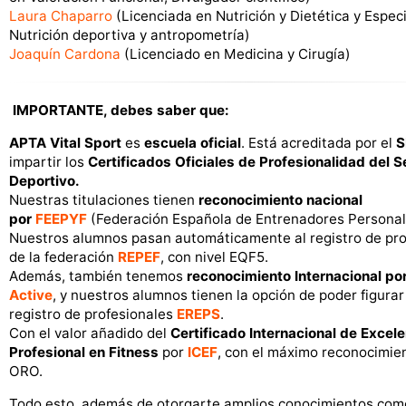
Laura Chaparro
(Licenciada en Nutrición y Dietética y Especi
Nutrición deportiva y antropometría)
Joaquín Cardona
(Licenciado en Medicina y Cirugía)
IMPORTANTE, debes saber que:
APTA Vital Sport
es
escuela oficial
. Está acreditada por el
S
impartir los
Certificados Oficiales de Profesionalidad del S
Deportivo.
Nuestras titulaciones tienen
reconocimiento nacional
por
FEEPYF
(Federación Española de Entrenadores Personal 
Nuestros alumnos pasan automáticamente al registro de pro
de la federación
REPEF
, con nivel EQF5.
Además, también tenemos
reconocimiento Internacional po
Active
, y nuestros alumnos tienen la opción de poder figurar
registro de profesionales
EREPS
.
Con el valor añadido del
Certificado Internacional de Excel
Profesional en Fitness
por
ICEF
, con el máximo reconocimien
ORO.
Todo esto, además de otorgarte amplios conocimientos com