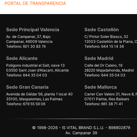
PORTAL DE TRANSPARENCIA
Sede Principal Valencia
Sede Castellón
Av. de Campanar, 37, Bajo
C/ Pintor Soler Blasco, 32
Campanar, 46009 Valencia
12003 Castellón de la Plana, C
Telefono: 601 30 83 74
Telefono: 644 15 14 36
Sede Alicante
Sede Madrid
Polígono industrial el Salt, nave 13
Calle del Dr Calero, 19
03550 Sant Joan d'Alacant, Alicante
28220 Majadahonda, Madrid
Telefono: 644 35 04 03
Telefono: 644 35 04 03
Sede Gran Canaria
Sede Mallorca
Avenida de Gáldar 56, planta 1 local 40
Carrer Can Valero 31, Nave 8,
35100, Maspalomas, Las Palmas
07011 Palma, Illes Balears
Telefono: 679 55 59 06
Telefono: 661 38 71 41
© 1998-2026 - IS VITAL BRAND S.L.U. - B98802879
Av. Campanar 39