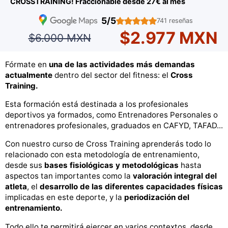
CROSSTRAINING! Fraccionable desde 27€ al mes
5/5
741 reseñas
$2.977 MXN
$6.000 MXN
Fórmate en
una de las actividades más demandas
actualmente
dentro del sector del fitness: el
Cross
Training.
Esta formación está destinada a los profesionales
deportivos ya formados, como Entrenadores Personales o
entrenadores profesionales, graduados en CAFYD, TAFAD...
Con nuestro curso de Cross Training aprenderás todo lo
relacionado con esta metodología de entrenamiento,
desde sus
bases fisiológicas y metodológicas
hasta
aspectos tan importantes como la
valoración integral del
atleta
, el
desarrollo de las diferentes capacidades físicas
implicadas en este deporte, y la
periodización del
entrenamiento.
Todo ello te permitirá ejercer en varios contextos, desde