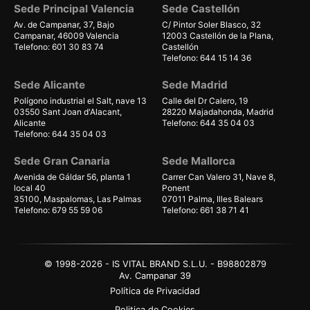
Sede Principal Valencia
Sede Castellón
Av. de Campanar, 37, Bajo
C/ Pintor Soler Blasco, 32
Campanar, 46009 Valencia
12003 Castellón de la Plana,
Telefono: 601 30 83 74
Castellón
Telefono: 644 15 14 36
Sede Alicante
Sede Madrid
Polígono industrial el Salt, nave 13
Calle del Dr Calero, 19
03550 Sant Joan d'Alacant,
28220 Majadahonda, Madrid
Alicante
Telefono: 644 35 04 03
Telefono: 644 35 04 03
Sede Gran Canaria
Sede Mallorca
Avenida de Gáldar 56, planta 1
Carrer Can Valero 31, Nave 8,
local 40
Ponent
35100, Maspalomas, Las Palmas
07011 Palma, Illes Balears
Telefono: 679 55 59 06
Telefono: 661 38 71 41
© 1998-2026 - IS VITAL BRAND S.L.U. - B98802879
Av. Campanar 39
Política de Privacidad
Politica de Cookies