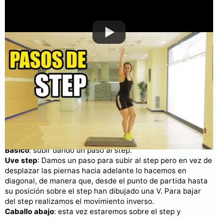
Puedes consultar más videos en nuestro
canal de YouTube
.
Algunos de los pasos más habituales que se realizan
durante una clase de step cardio son los siguientes:
Básico
: subir dando un paso al step.
Uve step
: Damos un paso para subir al step pero en vez de
desplazar las piernas hacia adelante lo hacemos en
diagonal, de manera que, desde el punto de partida hasta
su posición sobre el step han dibujado una V. Para bajar
del step realizamos el movimiento inverso.
Caballo abajo
: esta vez estaremos sobre el step y