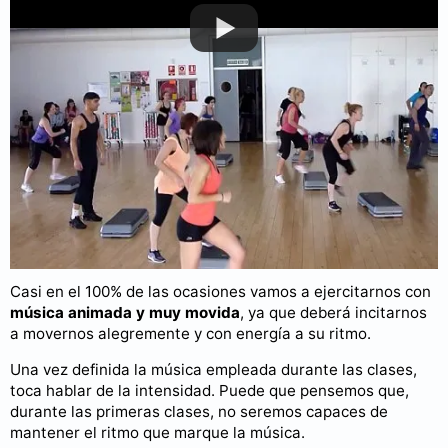
Puedes consultar más videos en nuestro
canal de YouTube
.
La música empleada en una clase de step es, sin duda, uno
de los
elementos clave
, ya que va a ser la que va a marcar
el ritmo y parte de la intensidad.
Casi en el 100% de las ocasiones vamos a ejercitarnos con
música animada y muy movida
, ya que deberá incitarnos
a movernos alegremente y con energía a su ritmo.
Una vez definida la música empleada durante las clases,
toca hablar de la intensidad. Puede que pensemos que,
durante las primeras clases, no seremos capaces de
mantener el ritmo que marque la música.