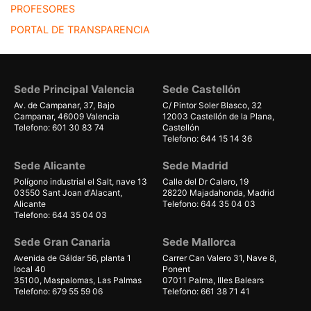
PROFESORES
PORTAL DE TRANSPARENCIA
Sede Principal Valencia
Sede Castellón
Av. de Campanar, 37, Bajo
C/ Pintor Soler Blasco, 32
Campanar, 46009 Valencia
12003 Castellón de la Plana,
Telefono: 601 30 83 74
Castellón
Telefono: 644 15 14 36
Sede Alicante
Sede Madrid
Polígono industrial el Salt, nave 13
Calle del Dr Calero, 19
03550 Sant Joan d'Alacant,
28220 Majadahonda, Madrid
Alicante
Telefono: 644 35 04 03
Telefono: 644 35 04 03
Sede Gran Canaria
Sede Mallorca
Avenida de Gáldar 56, planta 1
Carrer Can Valero 31, Nave 8,
local 40
Ponent
35100, Maspalomas, Las Palmas
07011 Palma, Illes Balears
Telefono: 679 55 59 06
Telefono: 661 38 71 41