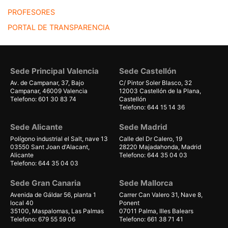
PROFESORES
PORTAL DE TRANSPARENCIA
Sede Principal Valencia
Sede Castellón
Av. de Campanar, 37, Bajo
C/ Pintor Soler Blasco, 32
Campanar, 46009 Valencia
12003 Castellón de la Plana,
Telefono: 601 30 83 74
Castellón
Telefono: 644 15 14 36
Sede Alicante
Sede Madrid
Polígono industrial el Salt, nave 13
Calle del Dr Calero, 19
03550 Sant Joan d'Alacant,
28220 Majadahonda, Madrid
Alicante
Telefono: 644 35 04 03
Telefono: 644 35 04 03
Sede Gran Canaria
Sede Mallorca
Avenida de Gáldar 56, planta 1
Carrer Can Valero 31, Nave 8,
local 40
Ponent
35100, Maspalomas, Las Palmas
07011 Palma, Illes Balears
Telefono: 679 55 59 06
Telefono: 661 38 71 41