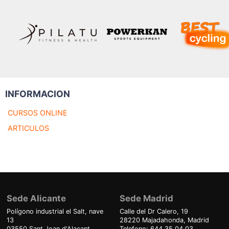
INFORMACION
CURSOS ONLINE
ARTICULOS
Sede Alicante
Sede Madrid
Polígono industrial el Salt, nave
Calle del Dr Calero, 19
13
28220 Majadahonda, Madrid
03550 Sant Joan d'Alacant,
Telefono: 644 35 04 03