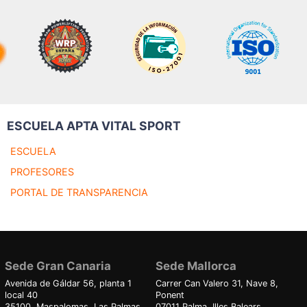
ESCUELA APTA VITAL SPORT
ESCUELA
PROFESORES
PORTAL DE TRANSPARENCIA
Sede Gran Canaria
Sede Mallorca
Avenida de Gáldar 56, planta 1
Carrer Can Valero 31, Nave 8,
local 40
Ponent
35100, Maspalomas, Las Palmas
07011 Palma, Illes Balears