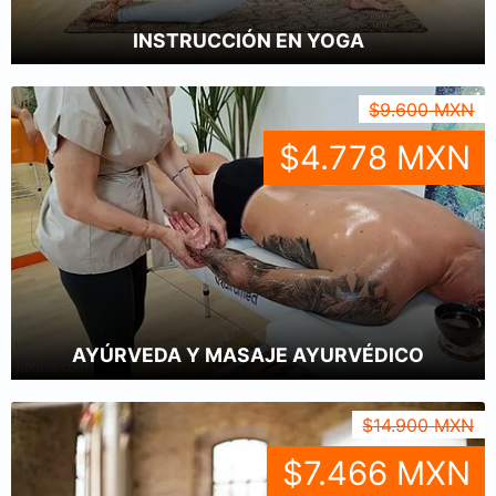
INSTRUCCIÓN EN YOGA
$9.600 MXN
$4.778 MXN
AYÚRVEDA Y MASAJE AYURVÉDICO
$14.900 MXN
$7.466 MXN