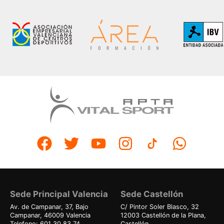
Sede Principal Valencia
Sede Castellón
Av. de Campanar, 37, Bajo
C/ Pintor Soler Blasco, 32
Campanar, 46009 Valencia
12003 Castellón de la Plana,
Telefono: 601 30 83 74
Castellón