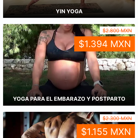
YIN YOGA
$2.800 MXN
$1.394 MXN
YOGA PARA EL EMBARAZO Y POSTPARTO
$2.300 MXN
$1.155 MXN