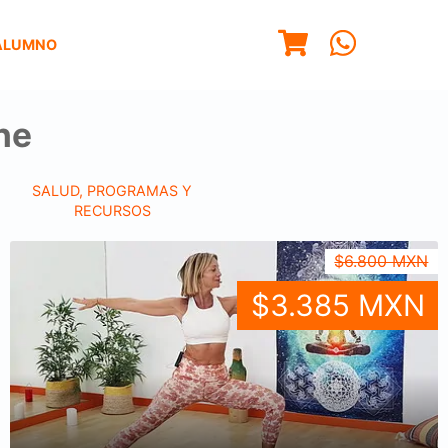
ALUMNO
ne
SALUD, PROGRAMAS Y
RECURSOS
$6.800 MXN
$3.385 MXN