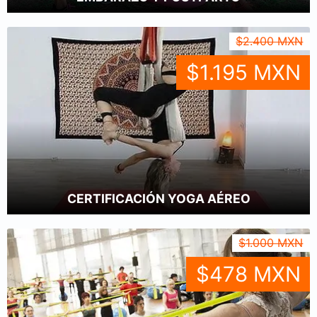
$2.400 MXN
$1.195 MXN
CERTIFICACIÓN YOGA AÉREO
$1.000 MXN
$478 MXN