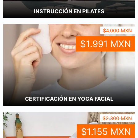
INSTRUCCIÓN EN PILATES
$4.000 MXN
$1.991 MXN
CERTIFICACIÓN EN YOGA FACIAL
$2.300 MXN
$1.155 MXN