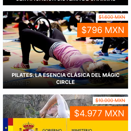
$1.600 MXN
$796 MXN
PILATES. LA ESENCIA CLÁSICA DEL MÁGIC
CIRCLE
$10.000 MXN
$4.977 MXN