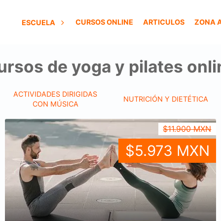
CURSOS ONLINE
ARTICULOS
ZONA 
ESCUELA
ursos de yoga y pilates onli
ACTIVIDADES DIRIGIDAS
NUTRICIÓN Y DIETÉTICA
CON MÚSICA
$11.900 MXN
$5.973 MXN