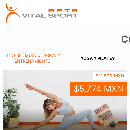
C
FITNESS , MUSCULACIÓN Y
YOGA Y PILATES
ENTRENAMIENTO
$11.500 MXN
$5.774 MXN